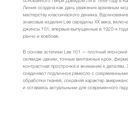
основанного Генри Дэвидом Ли в 1889 году в К
Линия создана как дань уважения архивным мо
Услуги
мастерству классического денима. Вдохновени
знаковые изделия Lee середины XX века, включ
джинсы 101, впервые выпущенные в 1920‑х года
Территория
ранчо и ковбоев.
В основе эстетики Lee 101 — плотный японский
селвидж‑деним, точные винтажные крои, фирм
О нас
контрастная прострочка и внимание к деталям.
соединяют подлинное ремесло с современными
обработки тканей, сохраняя характер американ
Контакты
и оставаясь актуальными для современного гар